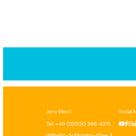
Jerry Elliott
Social 
Tel: +49 (0)1520 366 4315
Wilhelm-Schlombs-Allee 3