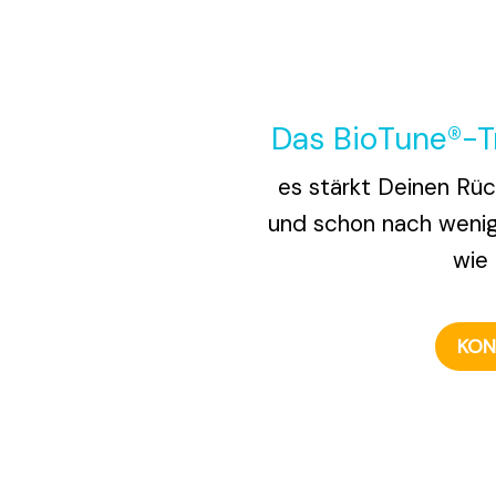
Das BioTune®-Tr
es stärkt Deinen Rüc
und schon nach weni
wie 
KON