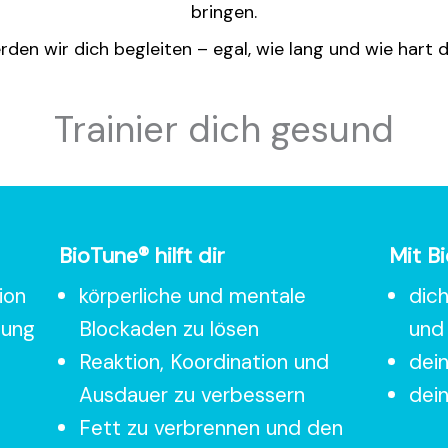
bringen.
en wir dich begleiten – egal, wie lang und wie hart di
Trainier dich gesund
BioTune® hilft dir
Mit B
ion
körperliche und mentale
dich
nung
Blockaden zu lösen
und 
Reaktion, Koordination und
dei
Ausdauer zu verbessern
dei
Fett zu verbrennen und den