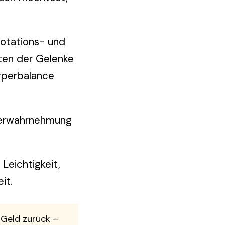
Rotations- und
sten der Gelenke
örperbalance
rperwahrnehmung
Leichtigkeit,
it.
n Geld zurück –