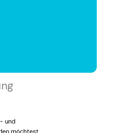
ung
s- und
rden möchtest,