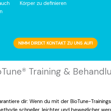
 auch
Körper zu definieren
n
NIMM DIREKT KONTAKT ZU UNS AUF!
oTune® Training & Behandl
arantiere dir: Wenn du mit der BioTune-Training
thode schneller, leichter und beweglicher we